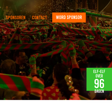
word sponsor
Sponsoren
Contact
Elf-elf
over
96
dagen