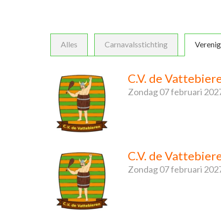
Alles
Carnavalsstichting
Verenig
C.V. de Vattebie
Zondag
07 februari 202
C.V. de Vattebier
Zondag
07 februari 202