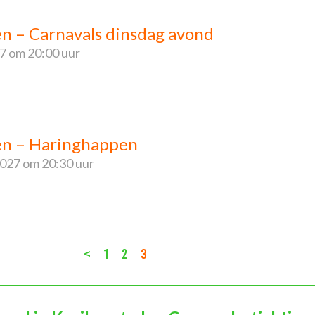
en – Carnavals dinsdag avond
27
om 20:00 uur
ren – Haringhappen
2027
om 20:30 uur
<
1
2
3