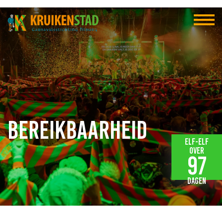
Bereikbaarheid
Elf-elf
over
97
dagen