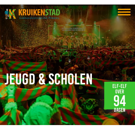
Jeugd & scholen
Elf-elf
over
94
dagen