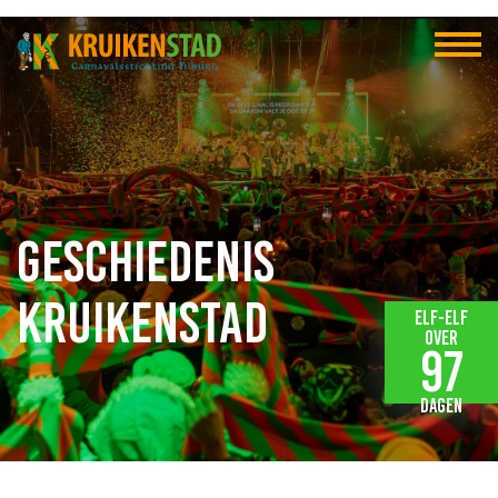
Geschiedenis
Kruikenstad
Elf-elf
over
97
dagen