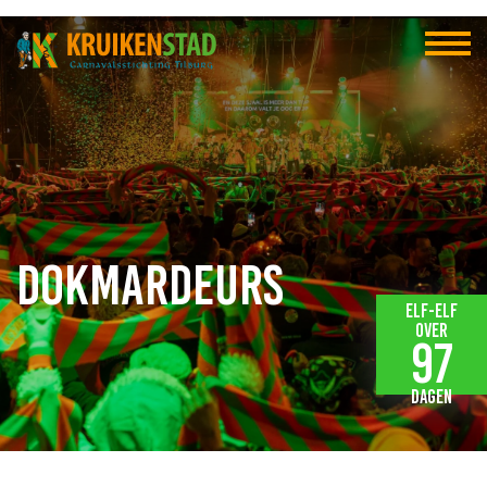
Dokmardeurs
Elf-elf
over
97
dagen