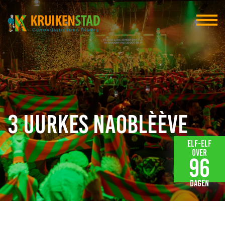
3 Uurkes Naoblèève
Elf-elf
over
96
dagen