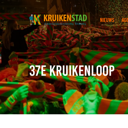
Nieuws
Ag
37e Kruikenloop