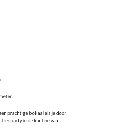
?
r.
meter.
 een prachtige bokaal als je door
fter party in de kantine van