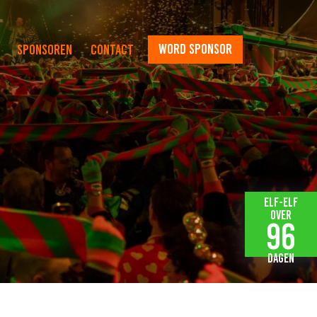
word sponsor
Sponsoren
Contact
Elf-elf
over
96
dagen