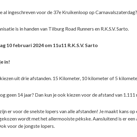
 je al ingeschreven voor de 37e Kruikenloop op Carnavalszaterdag
isatie is in handen van Tilburg Road Runners en R.K.S.V. Sarto.
g 10 februari 2024 om 11u11 R.K.S.V. Sarto
je in!
kiezen uit drie afstanden. 15 Kilometer, 10 kilometer of 5 kilomete
nog geen 14 jaar? Dan kun je ook kiezen voor de afstand van 1.111 
zijn er voor de snelste lopers van alle afstanden! Je maakt kans op
 gekozen wordt met het allermooiste pèkske. Aansluitend is er een a
Ook voor de jongste lopers.