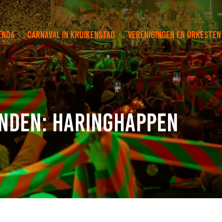
enda
Carnaval in Kruikenstad
Verenigingen en orkesten
enden: Haringhappen