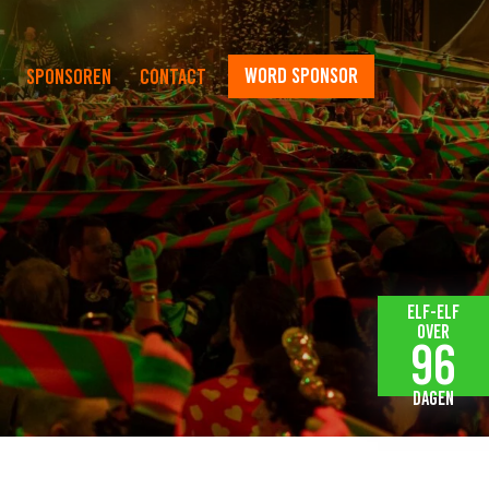
word sponsor
Sponsoren
Contact
Elf-elf
over
96
dagen