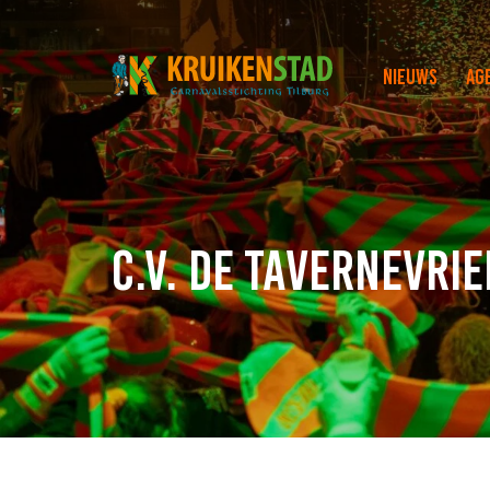
Nieuws
Ag
C.V. de Tavernevri