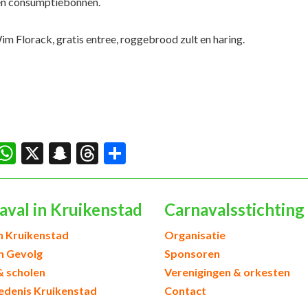
en consumptiebonnen.
 Florack, gratis entree, roggebrood zult en haring.
acebook
WhatsApp
X
Snapchat
Threads
Delen
aval in Kruikenstad
Carnavalsstichting
h Kruikenstad
Organisatie
en Gevolg
Sponsoren
& scholen
Verenigingen & orkesten
edenis Kruikenstad
Contact