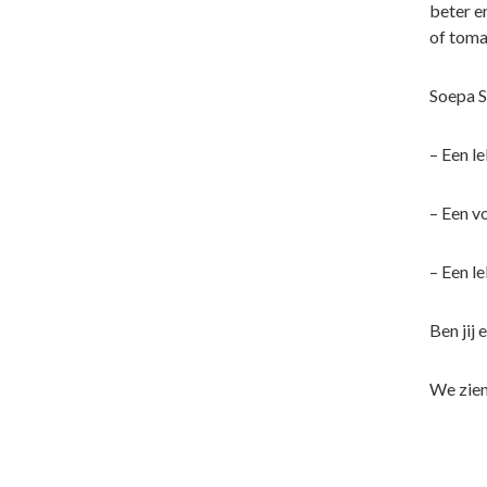
beter e
of toma
Soepa S
– Een l
– Een v
– Een l
Ben jij
We zien 