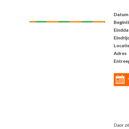
Datum
Beginti
Eindd
Eindtij
Locati
Adres
Entreep
Daor zèn