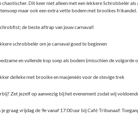
n chaotischer. Dit keer niet alleen met een lekkere Schrobbelèr al
tensoep maar ook een extra vette bodem met brooikes frikandel.
chrobfist; de beste aftrap van jouw carnaval!
ekkere schrobbelèr om je carnaval goed te beginnen
oedzame en vullende kop soep als bodem (misschien de volgorde
ekker delleke met brooike en masjenèès voor de stevige trek
 erbij? Zet jezelf op aanwezig bij het evenement zodat wij voldoen
je graag vrijdag de 9e vanaf 17:00 uur bij Café Tribunaal! Toegang 