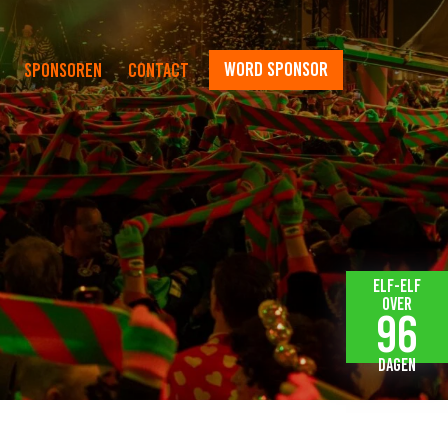
word sponsor
Sponsoren
Contact
Elf-elf
over
96
dagen