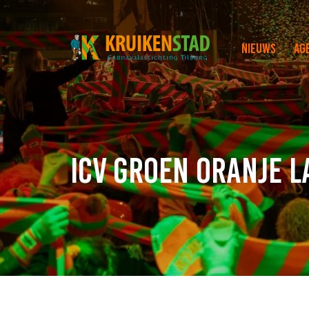
Nieuws
Ag
ICV Groen Oranje L