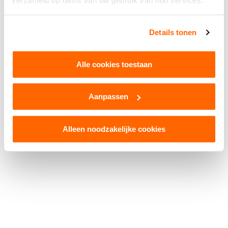
verzameld op basis van uw gebruik van hun services.
Facebook
WhatsApp
X
Snapchat
Threads
Delen
Details tonen
Alle cookies toestaan
Aanpassen
© 2026 Kruikenstad. Product van
2manydots
Colofon
Cookies
Disclaimer
Privacy
Alleen noodzakelijke cookies