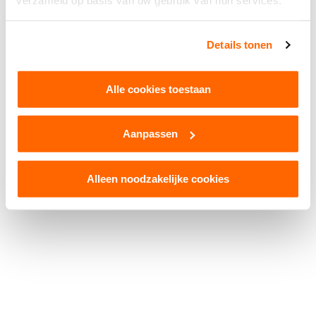
verzameld op basis van uw gebruik van hun services.
Facebook
WhatsApp
X
Snapchat
Threads
Delen
Details tonen
Alle cookies toestaan
Aanpassen
© 2026 Kruikenstad. Product van
2manydots
Colofon
Cookies
Disclaimer
Privacy
Alleen noodzakelijke cookies