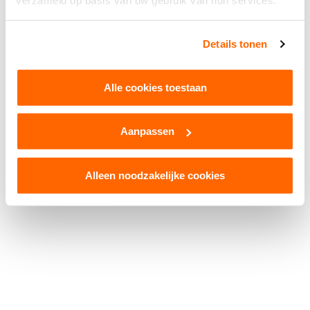
verzameld op basis van uw gebruik van hun services.
Facebook
WhatsApp
X
Snapchat
Threads
Delen
Details tonen
Alle cookies toestaan
Aanpassen
© 2026 Kruikenstad. Product van
2manydots
Colofon
Cookies
Disclaimer
Privacy
Alleen noodzakelijke cookies