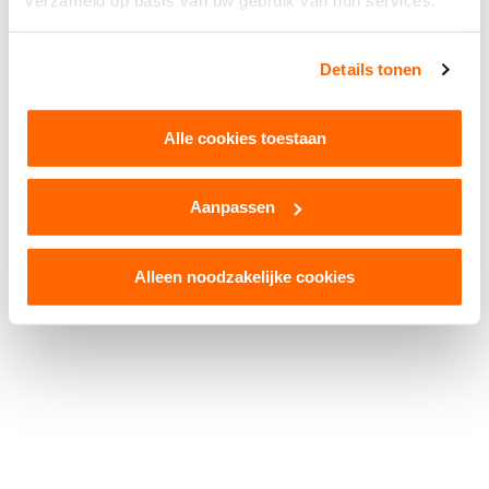
verzameld op basis van uw gebruik van hun services.
Facebook
WhatsApp
X
Snapchat
Threads
Delen
Details tonen
Alle cookies toestaan
Aanpassen
© 2026 Kruikenstad. Product van
2manydots
Colofon
Cookies
Disclaimer
Privacy
Alleen noodzakelijke cookies