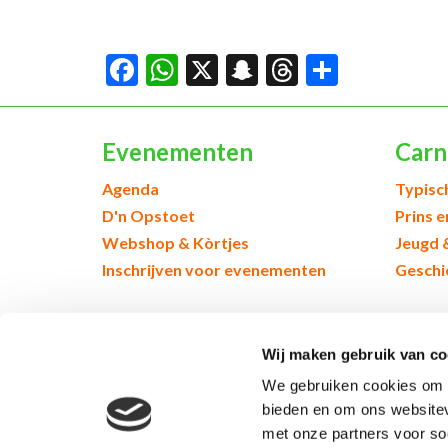
Facebook
WhatsApp
X
Snapchat
Threads
Delen
Evenementen
Carn
Agenda
Typisc
D'n Opstoet
Prins 
Webshop & Kòrtjes
Jeugd 
Inschrijven voor evenementen
Geschi
© 2026 Kruikenstad. Product van
2manydots
Wij maken gebruik van co
We gebruiken cookies om c
bieden en om ons websitev
met onze partners voor so