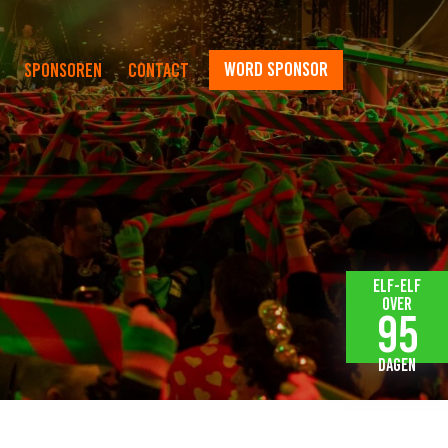
word sponsor
Sponsoren
Contact
Elf-elf
over
95
dagen