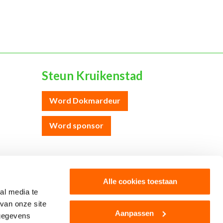
Steun Kruikenstad
Word Dokmardeur
Word sponsor
Colofon
Cookies
Disclaimer
Privacy
Alle cookies toestaan
al media te
van onze site
Aanpassen
 gegevens