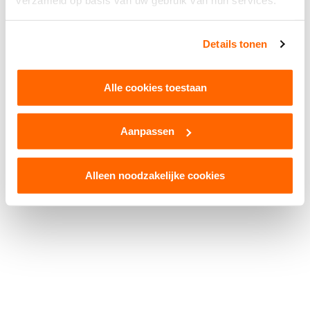
verzameld op basis van uw gebruik van hun services.
Facebook
WhatsApp
X
Snapchat
Threads
Delen
Details tonen
Alle cookies toestaan
Aanpassen
© 2026 Kruikenstad. Product van
2manydots
Colofon
Cookies
Disclaimer
Privacy
Alleen noodzakelijke cookies