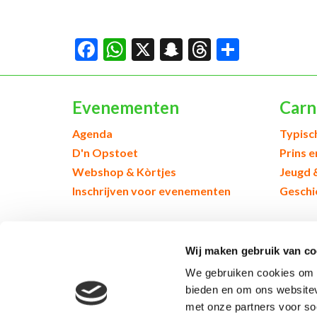
Facebook
WhatsApp
X
Snapchat
Threads
Delen
Evenementen
Carn
Agenda
Typisc
D'n Opstoet
Prins 
Webshop & Kòrtjes
Jeugd 
Inschrijven voor evenementen
Geschi
© 2026 Kruikenstad. Product van
2manydots
Wij maken gebruik van co
We gebruiken cookies om c
bieden en om ons websitev
met onze partners voor so