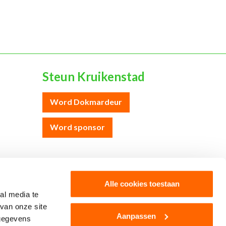
Steun Kruikenstad
Word Dokmardeur
Word sponsor
Colofon
Cookies
Disclaimer
Privacy
Alle cookies toestaan
al media te
van onze site
Aanpassen
 gegevens