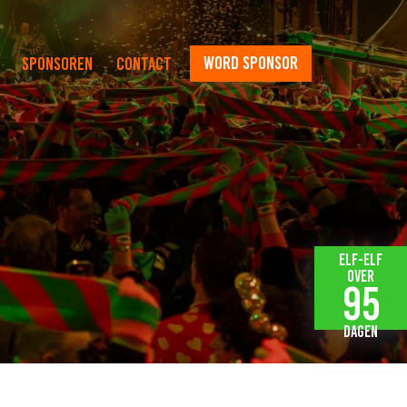
word sponsor
Sponsoren
Contact
Elf-elf
over
95
dagen