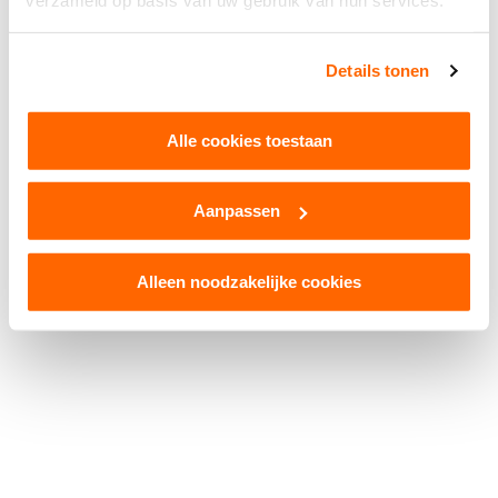
verzameld op basis van uw gebruik van hun services.
Facebook
WhatsApp
X
Snapchat
Threads
Delen
Details tonen
Alle cookies toestaan
Aanpassen
© 2026 Kruikenstad. Product van
2manydots
Colofon
Cookies
Disclaimer
Privacy
Alleen noodzakelijke cookies