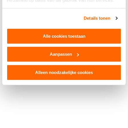
verzameld op basis van uw gebruik van hun services.
Facebook
WhatsApp
X
Snapchat
Threads
Delen
Details tonen
Alle cookies toestaan
Aanpassen
© 2026 Kruikenstad. Product van
2manydots
Colofon
Cookies
Disclaimer
Privacy
Alleen noodzakelijke cookies