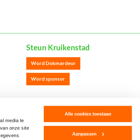
Steun Kruikenstad
Word Dokmardeur
Word sponsor
Colofon
Cookies
Disclaimer
Privacy
Alle cookies toestaan
al media te
van onze site
Aanpassen
 gegevens