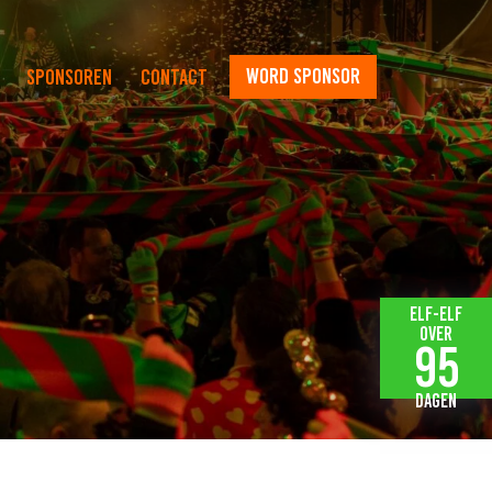
word sponsor
Sponsoren
Contact
Elf-elf
over
95
dagen