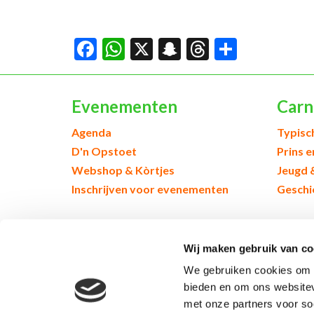
Facebook
WhatsApp
X
Snapchat
Threads
Delen
Evenementen
Carn
Agenda
Typisc
D'n Opstoet
Prins 
Webshop & Kòrtjes
Jeugd 
Inschrijven voor evenementen
Geschi
© 2026 Kruikenstad. Product van
2manydots
Wij maken gebruik van co
We gebruiken cookies om c
bieden en om ons websitev
met onze partners voor so