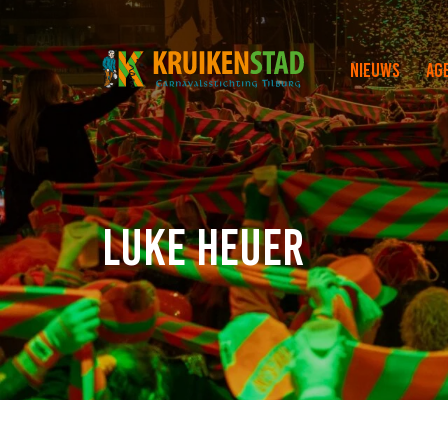
Nieuws
Ag
Luke Heuer