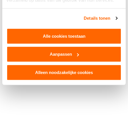
verzameld op basis van uw gebruik van hun services.
Facebook
WhatsApp
X
Snapchat
Threads
Delen
Details tonen
Alle cookies toestaan
Aanpassen
© 2026 Kruikenstad. Product van
2manydots
Colofon
Cookies
Disclaimer
Privacy
Alleen noodzakelijke cookies