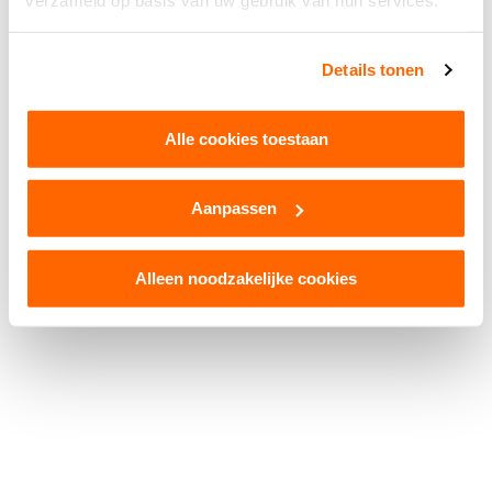
verzameld op basis van uw gebruik van hun services.
Facebook
WhatsApp
X
Snapchat
Threads
Delen
Details tonen
Alle cookies toestaan
Aanpassen
© 2026 Kruikenstad. Product van
2manydots
Colofon
Cookies
Disclaimer
Privacy
Alleen noodzakelijke cookies