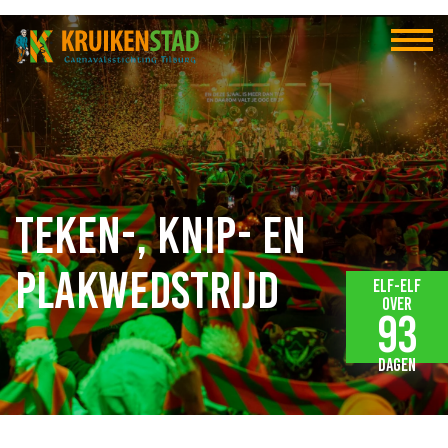
Teken-, Knip- en
Plakwedstrijd
Elf-elf
over
93
dagen