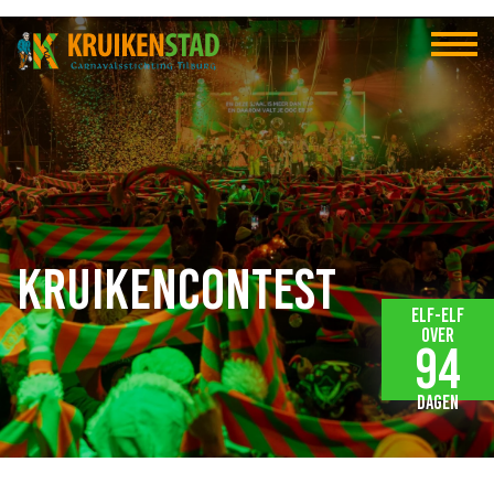
Kruikencontest
Elf-elf
over
94
dagen