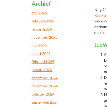
Archief
Nog 11 d
mei 2026
Kruiken
februari 2026
vakkund
ontkome
januari 2026
maken, z
november 2025
11 x W
mei 2025
maart 2025
A
be
februari 2025
he
januari 2025
o
D
december 2024
h
november 2024
d
oktober 2024
N
ge
september 2024
de