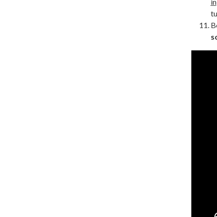
in
tu
Be
s