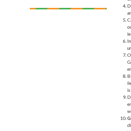
D
an
C
o
l
In
u
O
Ga
er
B
li
is
D
en
w
G
di