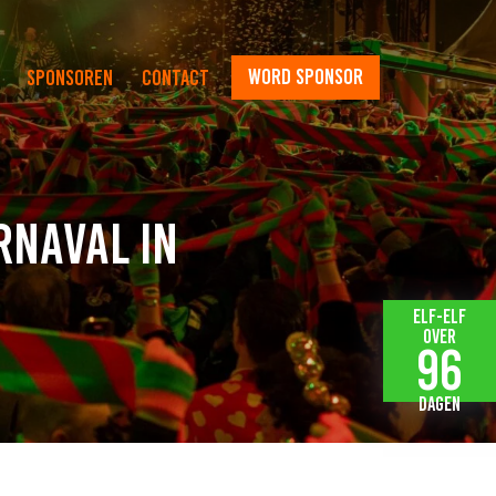
word sponsor
Sponsoren
Contact
rnaval in
Elf-elf
over
96
dagen