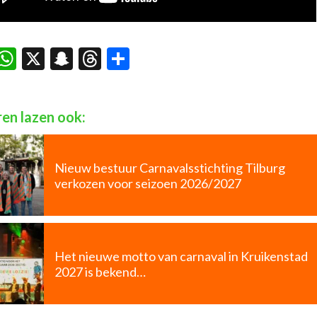
acebook
WhatsApp
X
Snapchat
Threads
Delen
en lazen ook:
Nieuw bestuur Carnavalsstichting Tilburg
verkozen voor seizoen 2026/2027
Het nieuwe motto van carnaval in Kruikenstad
2027 is bekend…