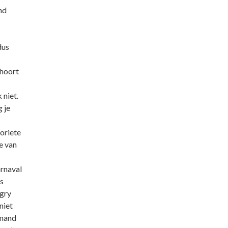
nd
us
 hoort
 niet.
 je
oriete
e van
arnaval
s
ngry
niet
emand