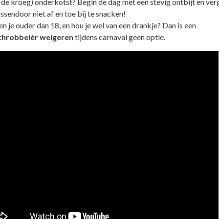
de kroeg) onderkotst? Begin de dag met een stevig ontbijt en ver
ssendoor niet af en toe bij te snacken!
n je ouder dan 18, en hou je wel van een drankje? Dan is een
chrobbelèr weigeren
tijdens carnaval geen optie.