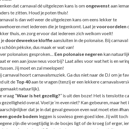
enken dat carnaval dé uitgelezen kans is om
ongewenst
aan iema
ders te zitten. Houd je poten thuis!
arnaval is dan wél weer de uitgelezen kans om eens lekker te
uwehoeren met iedereen die je tegenkomt. Laat je
vooroordelen
d
ekker thuis, en zorg ervoor dat iedereen zich welkom voelt!
 je
doordeweekse kloffie
aansluiten in de polonaise. Bij carnaval
n schôôn pèkske, dus maak er wat van!
ver polonaises gesproken…
Een polonaise negeren
kan natuurlijk
at er een aan jouw neus voorbij? Laat alles voor wat het is en wring
tussen. Jij moet en zal meelopen!
ij carnaval hoort carnavalsmuziek. Ga dus niet naar de DJ om je fav
ed uit de
Top 40
aan te vragen (tenzij er een lekkere carnavalsversi
 gemaakt natuurlijk).
e vraag “
Waar is het gezellig?
” is uit den boze! Het is tenslotte c
 gezelligheid overal. Voel je ‘m even niet? Kan gebeuren, maar het i
aarschijnlijker dat je in dat geval gewoon even wat moet eten #ha
een goede bodem
leggen is sowieso geen goed idee. Jij wilt toch 
egene zijn die vroegtijdig in de bosjes ligt of de kroeg (of erger, i