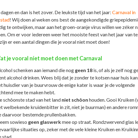
agen en dan is het zover. De leukste tijd van het jaar:
Carnaval in
stad
! Wij doen al weken ons best de aangekondigde griepepidemi
ig te ontwijken, maar aan het groen-oranje virus willen we zéker n
n. Om er voor iedereen weer het mooiste feest van het jaar van te
ijn er een aantal dingen die je vooral niet moet doen!
at je vooral níet moet doen met Carnaval
lcohol schenken aan iemand die nog
geen 18
is, of als je zelf nog 
nt alcohol drinken. Wees blij dat je zonder te kotsen naar huis kan
t huisdier van je buurvrouw de enige kater is waar je de volgende
chtend mee te maken hebt.
e schôonste stad van het land
niet
schôon
houden. Gooi Kruiken (
et welbekende kruidenbitter in zit, niet je buurman) en andere rom
e daarvoor bestemde prullenbakken.
eem sowieso
geen glaswerk
mee op straat. Rondzwervend glas l
vaarlijke situaties op, zeker met de vele kleine Kruiken en Kruikin
 stad.