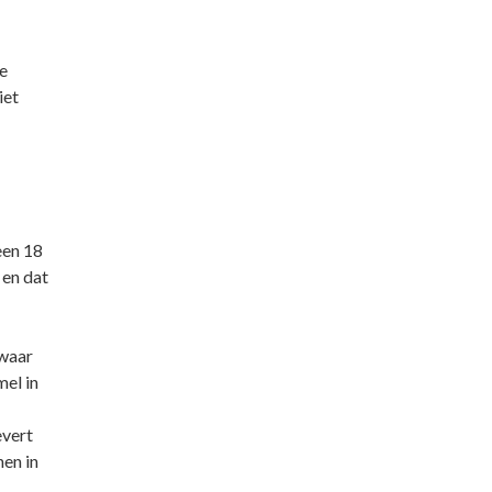
e
iet
geen 18
 en dat
waar
mel in
evert
nen in