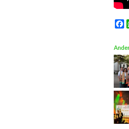
F
Ander