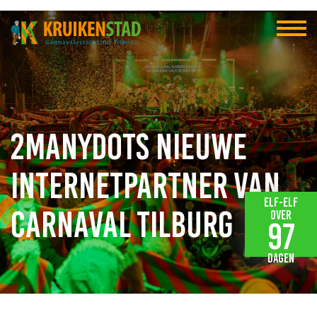
2manydots nieuwe
internetpartner van
Elf-elf
carnaval Tilburg
over
97
dagen