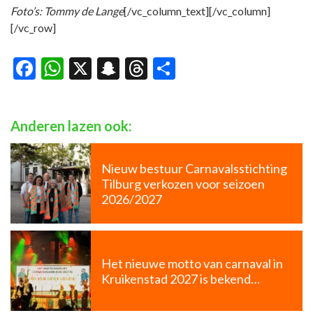
Foto’s: Tommy de Lange
[/vc_column_text][/vc_column]
[/vc_row]
Facebook
WhatsApp
X
Snapchat
Threads
Delen
Anderen lazen ook:
Nieuw bestuur Carnavalsstichting
Tilburg verkozen voor seizoen
2026/2027
Het nieuwe motto van carnaval in
Kruikenstad 2027 is bekend…