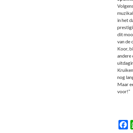
Volgens 
muzikal
in het 
prestig
dit mooi
van de 
Koor, b
andere 
uitdagi
Kruiken
nog lang
Maar eer
voor!”
F