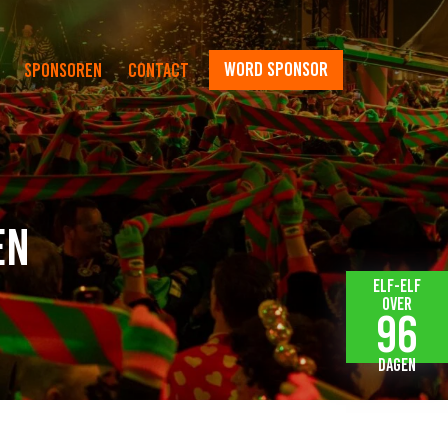
word sponsor
Sponsoren
Contact
en
Elf-elf
over
96
dagen