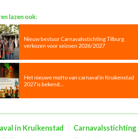
en lazen ook:
Nieuw bestuur Carnavalsstichting Tilburg
verkozen voor seizoen 2026/2027
Het nieuwe motto van carnaval in Kruikenstad
2027 is bekend…
aval in Kruikenstad
Carnavalsstichting