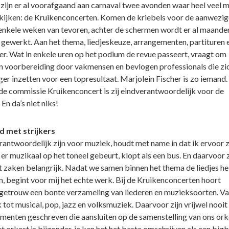
r zijn er al voorafgaand aan carnaval twee avonden waar heel veel 
tkijken: de Kruikenconcerten. Komen de kriebels voor de aanwezig
enkele weken van tevoren, achter de schermen wordt er al maande
 gewerkt. Aan het thema, liedjeskeuze, arrangementen, partituren 
er. Wat in enkele uren op het podium de revue passeert, vraagt om
 voorbereiding door vakmensen en bevlogen professionals die zic
iger inzetten voor een topresultaat. Marjolein Fischer is zo iemand.
de commissie Kruikenconcert is zij eindverantwoordelijk voor de
En da’s niet niks!
d met strijkers
rantwoordelijk zijn voor muziek, houdt met name in dat ik ervoor 
er muzikaal op het toneel gebeurt, klopt als een bus. En daarvoor z
t zaken belangrijk. Nadat we samen binnen het thema de liedjes h
, begint voor mij het echte werk. Bij de Kruikenconcerten hoort
egetrouw een bonte verzameling van liederen en muzieksoorten. V
 tot musical, pop, jazz en volksmuziek. Daarvoor zijn vrijwel nooit
menten geschreven die aansluiten op de samenstelling van ons ork
t orkest is bijzonder, je kan het het beste omschrijven als een big