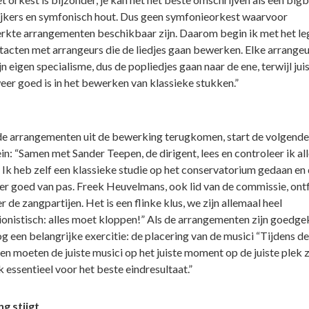
ijkers en symfonisch hout. Dus geen symfonieorkest waarvoor
rkte arrangementen beschikbaar zijn. Daarom begin ik met het l
tacten met arrangeurs die de liedjes gaan bewerken. Elke arrangeu
jn eigen specialisme, dus de popliedjes gaan naar de ene, terwijl jui
eer goed is in het bewerken van klassieke stukken.”
e arrangementen uit de bewerking terugkomen, start de volgende 
n: “Samen met Sander Teepen, de dirigent, lees en controleer ik all
 Ik heb zelf een klassieke studie op het conservatorium gedaan en 
er goed van pas. Freek Heuvelmans, ook lid van de commissie, ont
r de zangpartijen. Het is een flinke klus, we zijn allemaal heel
ionistisch: alles moet kloppen!” Als de arrangementen zijn goedge
g een belangrijke exercitie: de placering van de musici “Tijdens de
en moeten de juiste musici op het juiste moment op de juiste plek z
 essentieel voor het beste eindresultaat.”
g stijgt