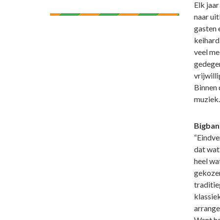
Elk jaa
naar ui
gasten 
keihard
veel me
gedegen
vrijwill
Binnen 
muziek. 
Bigban
“Eindve
dat wat 
heel wa
gekozen
traditi
klassiek
arrange
Want he