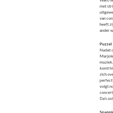
met str
uitgewe
van con
heeft zi
ander w
Puzzel
Nadat d
Marjolei
muziek.
komt hi
zich ove
perfect
volgt no
concert
Da’s ook
Spannin