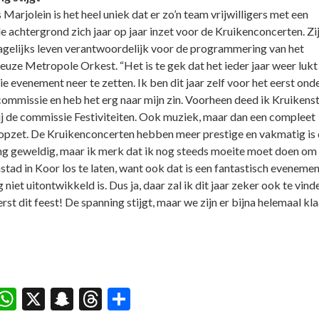
Marjolein is het heel uniek dat er zo’n team vrijwilligers met een
e achtergrond zich jaar op jaar inzet voor de Kruikenconcerten. Zij
dagelijks leven verantwoordelijk voor de programmering van het
ieuze Metropole Orkest. “Het is te gek dat het ieder jaar weer luk
e evenement neer te zetten. Ik ben dit jaar zelf voor het eerst ond
commissie en heb het erg naar mijn zin. Voorheen deed ik Kruikenst
ij de commissie Festiviteiten. Ook muziek, maar dan een compleet
opzet. De Kruikenconcerten hebben meer prestige en vakmatig is
ng geweldig, maar ik merk dat ik nog steeds moeite moet doen om
stad in Koor los te laten, want ook dat is een fantastisch evenemen
 niet uitontwikkeld is. Dus ja, daar zal ik dit jaar zeker ook te vinde
st dit feest! De spanning stijgt, maar we zijn er bijna helemaal kla
acebook
WhatsApp
X
Snapchat
Threads
Delen