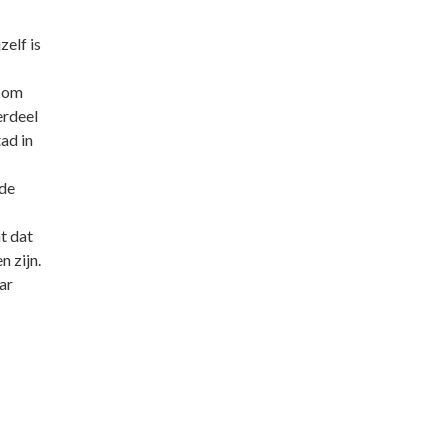
zelf is
t om
erdeel
ad in
 de
t dat
n zijn.
ar