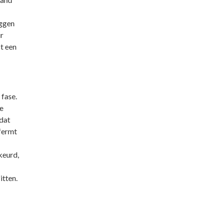
eggen
r
st een
fase.
e
dat
fermt
keurd,
itten.