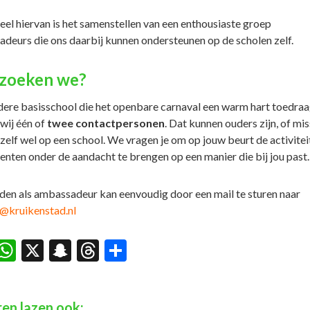
el hiervan is het samenstellen van een enthousiaste groep
deurs die ons daarbij kunnen ondersteunen op de scholen zelf.
zoeken we?
dere basisschool die het openbare carnaval een warm hart toedraa
wij één of
twee contactpersonen
. Dat kunnen ouders zijn, of mi
 zelf wel op een school. We vragen je om op jouw beurt de activitei
nten onder de aandacht te brengen op een manier die bij jou past
en als ambassadeur kan eenvoudig door een mail te sturen naar
@kruikenstad.nl
acebook
WhatsApp
X
Snapchat
Threads
Delen
en lazen ook: