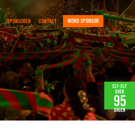
word sponsor
Sponsoren
Contact
Elf-elf
over
95
dagen