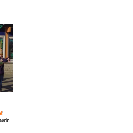
l
!
aarin