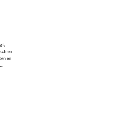
gt,
sschien
ten en
….