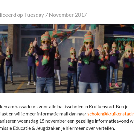
iceerd op Tuesday 7 November 2017
en ambassadeurs voor alle basisscholen in Kruikenstad. Ben je
iast en wil je meer informatie mail dan naar
scholen@kruikenstad.n
niseren woensdag 15 november een gezellige informatieavond w
issie Educatie & Jeugdzaken je hier meer over vertellen.