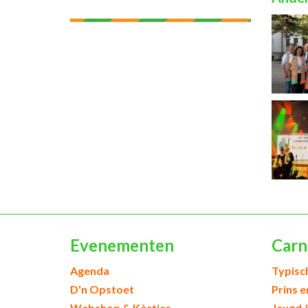
Evenementen
Carn
Agenda
Typisc
D'n Opstoet
Prins 
Webshop & Kòrtjes
Jeugd 