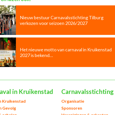
Nieuw bestuur Carnavalsstichting Tilburg
verkozen voor seizoen 2026/2027
Het nieuwe motto van carnaval in Kruikenstad
2027 is bekend…
aval in Kruikenstad
Carnavalsstichting
h Kruikenstad
Organisatie
en Gevolg
Sponsoren
& scholen
Verenigingen & orkesten