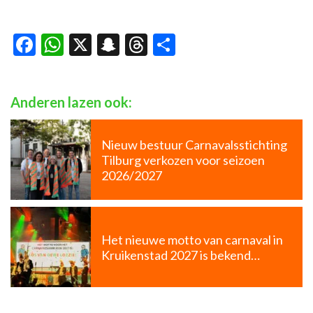
Facebook
WhatsApp
X
Snapchat
Threads
Delen
Anderen lazen ook:
Nieuw bestuur Carnavalsstichting
Tilburg verkozen voor seizoen
2026/2027
Het nieuwe motto van carnaval in
Kruikenstad 2027 is bekend…