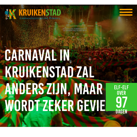
Carnaval in
Kruikenstad zal
anders zijn, maar
Elf-elf
over
97
wordt zeker gevierd
dagen