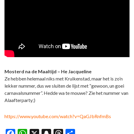
Mosterd na de Maaltijd – He Jacqueline
Ze hebben helemaal niks met Kruikenstad, maar het is zo’n
lekker nummer, dus we sluiten de lijst met “gewoon, un goei
carnavalsnummer”. Hedde wa te mouwe? Zie het nummer van
Alaafterparty;)
https://www.youtube.com/watch?v=QaGJbRnfmBs
Facebook
WhatsApp
X
Snapchat
Threads
Delen