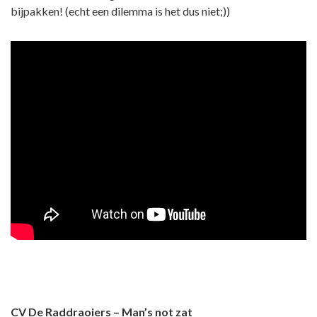
bijpakken! (echt een dilemma is het dus niet;))
CV De Raddraoiers – Man’s not zat