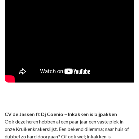
CV de Jassen ft Dj Coenio – Inkakken is bijpakken
Ook deze heren hebben al een paar jaar een vaste plek in
onze Kruikenkrakerslijst. Een bekend dilemma; naar huis of
dubbel zo hard doorgaan? Of ook wel; inkakken is