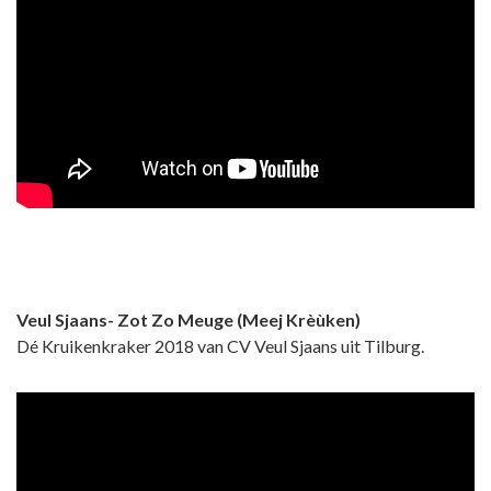
Veul Sjaans- Zot Zo Meuge (Meej Krèùken)
Dé Kruikenkraker 2018 van CV Veul Sjaans uit Tilburg.