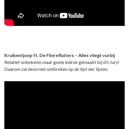
Kruikentjoep ft. De Flierefluiters – Alles vliegt vurbij
Relatief onbekend, maar goeie indruk gemaakt bij d’n Jury!
Daarom zal deze niet ontbreken op de lijst der lijsten.