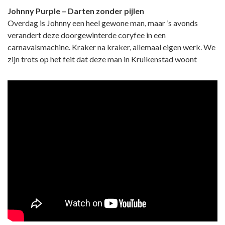
Johnny Purple – Darten zonder pijlen
Overdag is Johnny een heel gewone man, maar ’s avonds
verandert deze doorgewinterde coryfee in een
carnavalsmachine. Kraker na kraker, allemaal eigen werk. We
zijn trots op het feit dat deze man in Kruikenstad woont