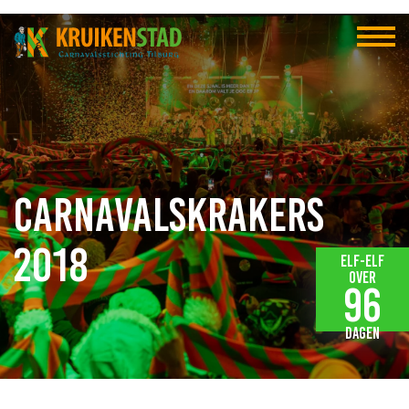
Carnavalskrakers
2018
Elf-elf
over
96
dagen