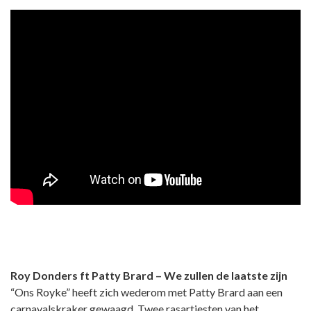
Roy Donders ft Patty Brard – We zullen de laatste zijn
“Ons Royke” heeft zich wederom met Patty Brard aan een
carnavalskraker gewaagd. Twee rasartiesten van het