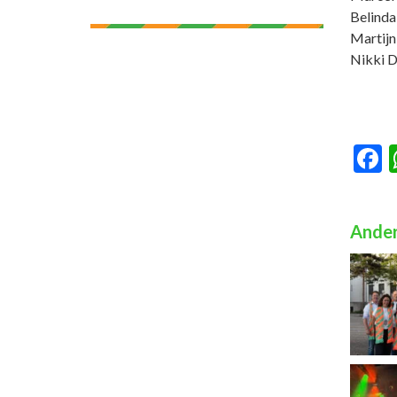
Belinda
Martijn
Nikki 
F
Ander