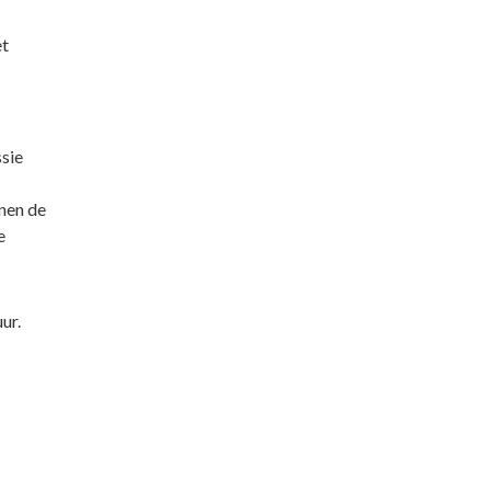
et
sie
nen de
e
ur.