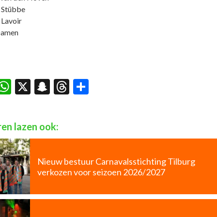
 Stübbe
 Lavoir
Damen
acebook
WhatsApp
X
Snapchat
Threads
Delen
en lazen ook:
Nieuw bestuur Carnavalsstichting Tilburg
verkozen voor seizoen 2026/2027