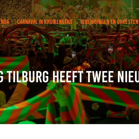
enda
Carnaval in Kruikenstad
Verenigingen en orkesten
g Tilburg heeft twee ni