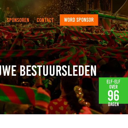
word sponsor
Sponsoren
Contact
euwe bestuursleden
Elf-elf
over
96
dagen