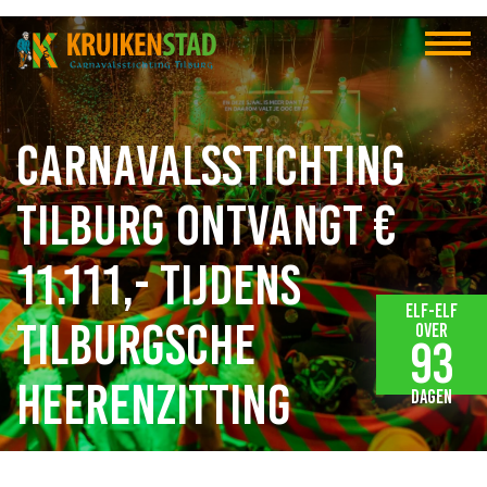
Carnavalsstichting
Tilburg ontvangt €
11.111,- tijdens
Elf-elf
Tilburgsche
over
93
Heerenzitting
dagen