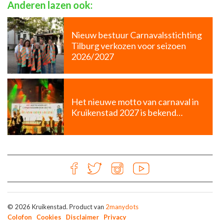
Anderen lazen ook:
Nieuw bestuur Carnavalsstichting
Tilburg verkozen voor seizoen
2026/2027
Het nieuwe motto van carnaval in
Kruikenstad 2027 is bekend…
© 2026 Kruikenstad. Product van
2manydots
Colofon
Cookies
Disclaimer
Privacy