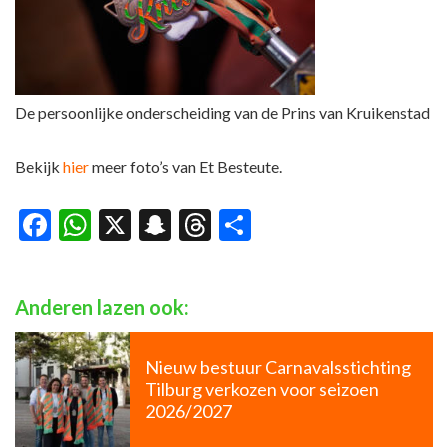
De persoonlijke onderscheiding van de Prins van Kruikenstad
Bekijk
hier
meer foto’s van Et Besteute.
Facebook
WhatsApp
X
Snapchat
Threads
Delen
Anderen lazen ook:
Nieuw bestuur Carnavalsstichting
Tilburg verkozen voor seizoen
2026/2027