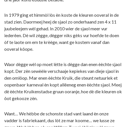
In 1979 ging et himmòl lòs èn koste de kleuren ooveral in de
stad zien. Daormeej heej de sjaol zo onderhaand zen 4 x 11
juubeleejem wèl gehad. In 2010 wier de sjaol meer vur
iederêen. Dè wil zègge, dègger niks gèks vur hoefde te doen
òf te laote om em te krèège, want ge kostem vanaf dan
ooveral kôope.
Waor dègge wèl op moet lètte is dègge dan enen èèchte sjaol
kopt. Der zèn sewèèle verschaaje kepiekes van dieje sjaol in
den omlôop. Mar enen èèchte Kruik, die steunt netuurlek et
oopenbaor karneval èn kopt allêeneg enen èèchte sjaol. Meej
dè èèchte Kruikenstadse gruun ooranje, hoe dè die kleuren ok
ôot gekooze zèn.
Want… We hèbbe de schonste stad vant laand èn onze
vadder is fabriekaant, dus lòt ze mar koome… we lusse ze