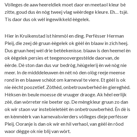
Vòlleges de aaw heereldiek moet daor en meetaol kleur bè
zitte, goud dus èn nòg tweej vlag wèèrdege kleure. Eh… tsjè.
Tis daor dus ok wèl ingewikkeld èègelek.
Hier in Kruikenstad ist himmòl en ding. Perfèsser Herman
Pleij, die zeej dè gruun èègelek ok gèèl èn blaaw in zich heej.
Dus gruun heej wèl drie betêekenisse. blaaw is den heemel èn
ok èègelek persies et teegenoovergestèlde daorvan, de
èèrde. Dè ston dan dus vur bedròg, hèùgelerij èn wè nòg nie
meer. In de midddeleuwen èn nèt nò den ològ reeje meense
rond in en blaawe schèùt om karneval te viere. Et gèèl is ok
nie èècht poozetief. Zòthèd, onbetrouwberhèd èn giereghèd.
Hèksen èn beule moesse dè vruuger draoge. Ak hêel eerlijk
zèè, dan wòrreter nie beeter op. De mèngkleur gruun zo dan
ok wir staon vur instebieletèèt èn onbetrouwberhèd. Èn dè is
en kènmèèrk van karnevalsvierders vòlleges dieje perfèsser
Pleij. Ooranje is dan ok wir en hil verhaol, van gèèl èn rôod
waor dègge ok nie blij van wòrt.