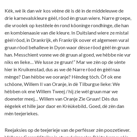
Kèk, wè ik dan wir kos vèène dè is dè in de middeleuwe de
drie karnevalskleure gèèl, rôod èn gruun wiere. Narre groepe,
die vroolek op kestêele èn rond kôoninge rondhinge, die han
en kombienaasie van die kleure. In Duitsland wiere ze mistal
gèèl rôod, in Drankrijk, eh Frankrijk oover et algemeen vural
gruun rôod behalleve in Dyon waor dèsse rôod gèèl èn gruun
han. Messchient vonne we dè gruun al goed, we hèbbe nie vur
niks en lieke… We lusse ze gruun!” Mar we zèn op de sènte
hier in Kruikenstad, dus as we dè Narre rôod èn gèèl naa
mènge? Dan hèbbe we ooranje? Hèndeg tòch. Òf ok ene
schôone, Willem II van Oranje, in dè Tilburgse lieke: We
hèbben ok ene Willem Tweej / hij zie wèl gruun mar we
doeneter meej… Willem van Oranje Zie Gruun! Dès dus
èègelek et hille jaor daor en Krèùkebild.. Goed, dè zèn dan
mèn teejeriekes.
Reejaksies op de teejerieje van de perfèsser zèn poozetiever.