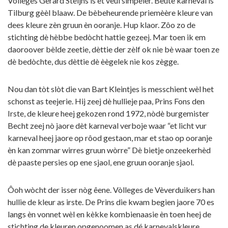
Vòlleges Gerard Steijns is et veul simpeler. Bèùte karneval is
Tilburg gèèl blaaw. De bèbeheurende priemèère kleure van
dees kleure zèn gruun èn ooranje. Hup klaor. Zôo zo de
stichting dè hèbbe bedòcht hattie gezeej. Mar toen ik em
daoroover bèlde zeetie, dèttie der zèlf ok nie bè waar toen ze
dè bedòchte, dus dèttie dè èègelek nie kos zègge.
Nou dan tòt slòt die van Bart Kleintjes is messchient wèl het
schonst as teejerie. Hij zeej dè hullieje paa, Prins Fons den
Irste, de kleure heej gekozen rond 1972, nòdè burgemister
Becht zeej nò jaore dèt karneval verboje waar “et licht vur
karneval heej jaore op rôod gestaon, mar et stao op ooranje
èn kan zommar wirres gruun wòrre” Dè bietje onzeekerhèd
dè paaste persies op ene sjaol, ene gruun ooranje sjaol.
Ôoh wòcht der isser nòg êene. Vòlleges de Vèverduikers han
hullie de kleur as irste. De Prins die kwam begien jaore 70 es
langs èn vonnet wèl en kèkke kombienaasie èn toen heej de
stichting de kleuren opgenoomen as dé karnevalskleure.