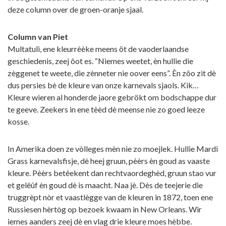
deze column over de groen-oranje sjaal.
Column van Piet
Multatuli, ene kleurrèèke meens öt de vaoderlaandse
geschiedenis, zeej ôot es. “Niemes weetet, èn hullie die
zèggenet te weete, die zènneter nie oover eens”. Èn zôo zit dè
dus persies bè de kleure van onze karnevals sjaols. Kik…
Kleure wieren al honderde jaore gebrökt om bodschappe dur
te geeve. Zeekers in ene tèèd dè meense nie zo goed leeze
kosse.
In Amerika doen ze vòlleges mèn nie zo moejlek. Hullie Mardi
Grass karnevalsfisje, dè heej gruun, pèèrs èn goud as vaaste
kleure. Pèèrs betêekent dan rechtvaordeghèd, gruun stao vur
et gelêûf èn goud dè is maacht. Naa jè. Dès de teejerie die
truggrèpt nòr et vaastlègge van de kleuren in 1872, toen ene
Russiesen hèrtòg op bezoek kwaam in New Orleans. Wir
iemes aanders zeej dè en vlag drie kleure moes hèbbe.