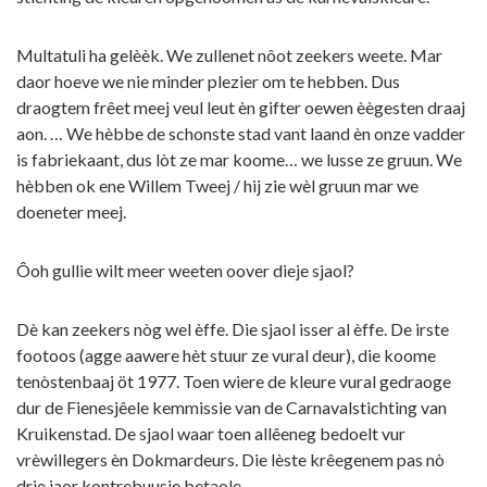
Multatuli ha gelèèk. We zullenet nôot zeekers weete. Mar
daor hoeve we nie minder plezier om te hebben. Dus
draogtem frêet meej veul leut èn gifter oewen èègesten draaj
aon. … We hèbbe de schonste stad vant laand èn onze vadder
is fabriekaant, dus lòt ze mar koome… we lusse ze gruun. We
hèbben ok ene Willem Tweej / hij zie wèl gruun mar we
doeneter meej.
Ôoh gullie wilt meer weeten oover dieje sjaol?
Dè kan zeekers nòg wel èffe. Die sjaol isser al èffe. De irste
footoos (agge aawere hèt stuur ze vural deur), die koome
tenòstenbaaj öt 1977. Toen wiere de kleure vural gedraoge
dur de Fienesjêele kemmissie van de Carnavalstichting van
Kruikenstad. De sjaol waar toen allêeneg bedoelt vur
vrèwillegers èn Dokmardeurs. Die lèste krêegenem pas nò
drie jaor kontrebuusie betaole.