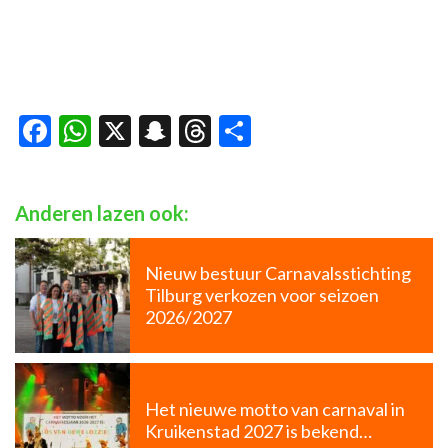
Facebook
WhatsApp
X
Snapchat
Threads
Delen
Anderen lazen ook:
Nieuw bestuur Carnavalsstichting
Tilburg verkozen voor seizoen
2026/2027
Het nieuwe motto van carnaval in
Kruikenstad 2027 is bekend…