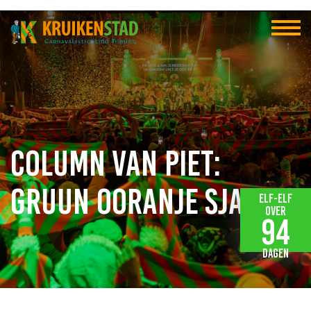
Column van Piet:
Gruun ooranje sjaol
Elf-elf
over
94
dagen