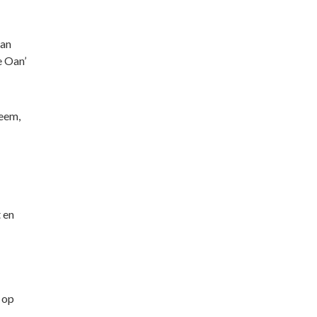
dan
e Oan’
leem,
t en
 op