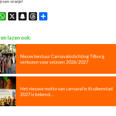
roen-oranje!
acebook
WhatsApp
X
Snapchat
Threads
Delen
en lazen ook:
Nieuw bestuur Carnavalsstichting Tilburg
verkozen voor seizoen 2026/2027
Het nieuwe motto van carnaval in Kruikenstad
2027 is bekend…