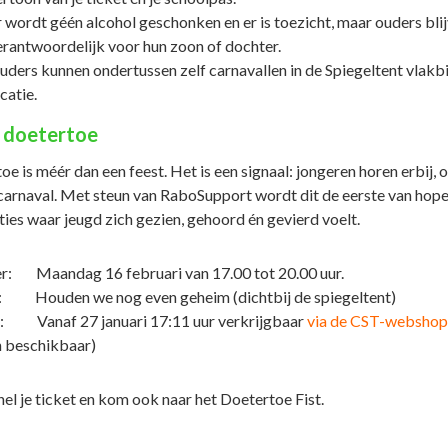
r wordt géén alcohol geschonken en er is toezicht, maar ouders bli
erantwoordelijk voor hun zoon of dochter.
uders kunnen ondertussen zelf carnavallen in de Spiegeltent vlakbi
catie.
e doetertoe
e is méér dan een feest. Het is een signaal: jongeren horen erbij, 
 carnaval. Met steun van RaboSupport wordt dit de eerste van hope
ties waar jeugd zich gezien, gehoord én gevierd voelt.
: Maandag 16 februari van 17.00 tot 20.00 uur.
: Houden we nog even geheim (dichtbij de spiegeltent)
: Vanaf 27 januari 17:11 uur verkrijgbaar
via de CST-webshop
 beschikbaar)
nel je ticket en kom ook naar het Doetertoe Fist.