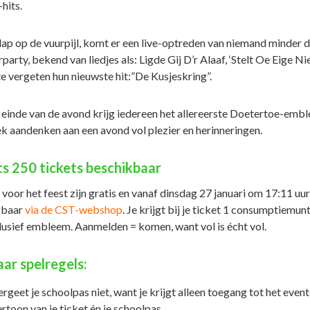
hits.
klap op de vuurpijl, komt er een live-optreden van niemand minder 
party, bekend van liedjes als: Ligde Gij D’r Alaaf, ‘Stelt Oe Eige Ni
te vergeten hun nieuwste hit:”De Kusjeskring”.
 einde van de avond krijg iedereen het allereerste Doetertoe-emb
ek aandenken aan een avond vol plezier en herinneringen.
ts 250 tickets beschikbaar
voor het feest zijn gratis en vanaf dinsdag 27 januari om 17:11 uur
gbaar
via de CST-webshop
. Je krijgt bij je ticket 1 consumptiemun
lusief embleem. Aanmelden = komen, want vol is écht vol.
aar spelregels:
rgeet je schoolpas niet, want je krijgt alleen toegang tot het event
rtoon van je ticket én je schoolpas.