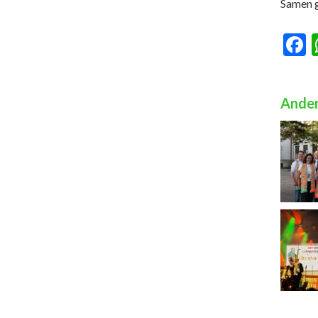
Samen g
F
Ander