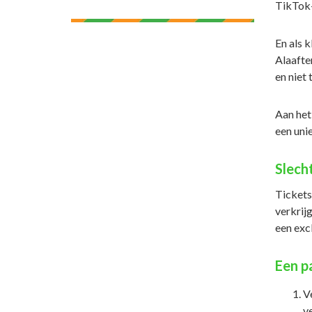
TikTok-
En als 
Alaafter
en niet 
Aan het
een uni
Slech
Tickets 
verkrij
een exc
Een p
Ve
ve