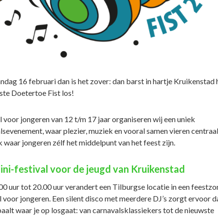
dag 16 februari dan is het zover: dan barst in hartje Kruikenstad 
ste Doetertoe Fist los!
l voor jongeren van 12 t/m 17 jaar organiseren wij een uniek
lsevenement, waar plezier, muziek en vooral samen vieren centraal
 waar jongeren zélf het middelpunt van het feest zijn.
ini-festival voor de jeugd van Kruikenstad
00 uur tot 20.00 uur verandert een Tilburgse locatie in een feestzo
l voor jongeren. Een silent disco met meerdere DJ’s zorgt ervoor da
paalt waar je op losgaat: van carnavalsklassiekers tot de nieuwste