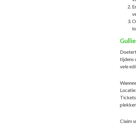
E
v
O
lo
Gulli
Doeterto
tijdens
vele edi
Wanneer
Locatie
Tickets
plekken
Claim s