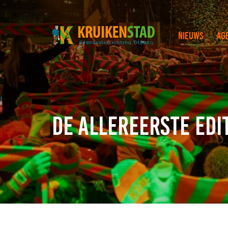
Nieuws
Ag
De allereerste edi