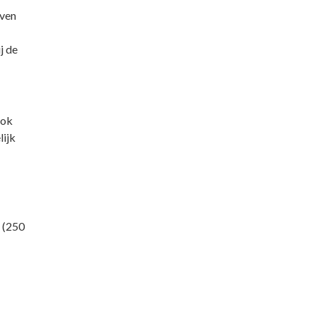
jven
j de
ook
lijk
(250