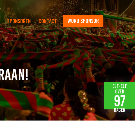
word sponsor
Sponsoren
Contact
raan!
Elf-elf
over
97
dagen