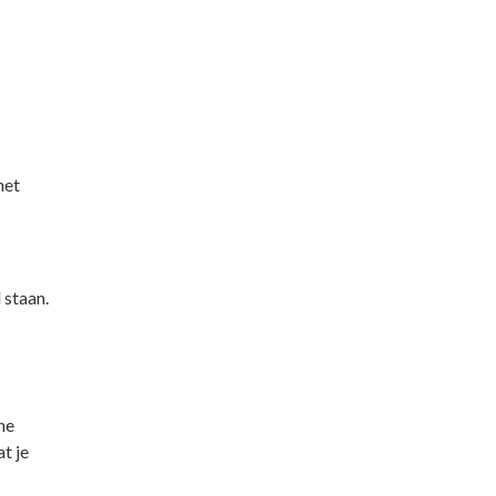
het
 staan.
ne
t je