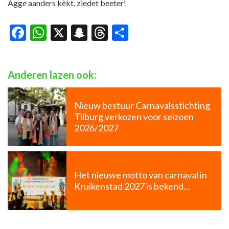
Agge aanders kèkt, ziedet beeter!
Facebook
WhatsApp
X
Snapchat
Threads
Delen
Anderen lazen ook:
Nieuw bestuur Carnavalsstichting
Tilburg verkozen voor seizoen
2026/2027
Het nieuwe motto van carnaval in
Kruikenstad 2027 is bekend…