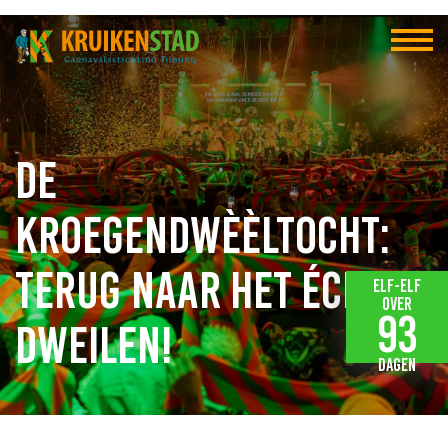
De
Kroegendwèèltocht:
terug naar het échte
Elf-elf
over
93
dweilen!
dagen