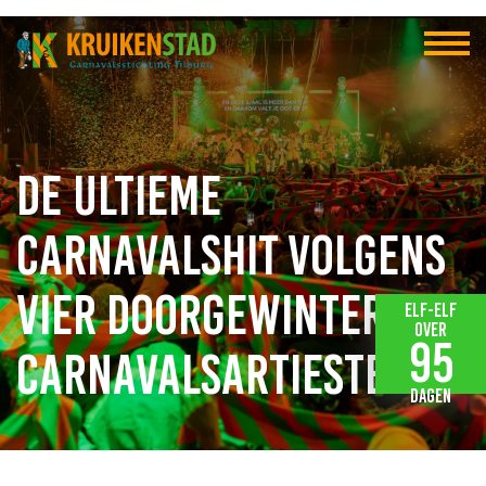
De ultieme
carnavalshit volgens
vier doorgewinterde
Elf-elf
over
95
carnavalsartiesten
dagen