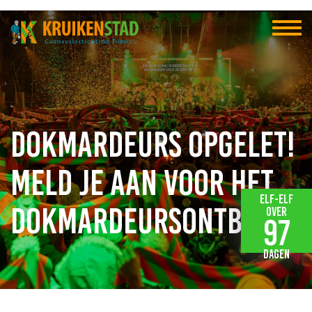
Dokmardeurs opgelet!
Meld je aan voor het
Elf-elf
Dokmardeursontbijt
over
97
dagen