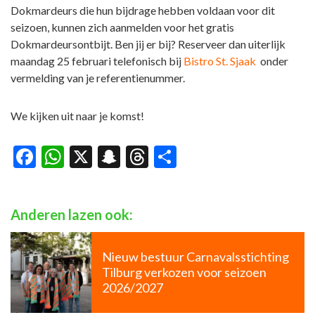
Dokmardeurs die hun bijdrage hebben voldaan voor dit
seizoen, kunnen zich aanmelden voor het gratis
Dokmardeursontbijt. Ben jij er bij? Reserveer dan uiterlijk
maandag 25 februari telefonisch bij
Bistro St. Sjaak
onder
vermelding van je referentienummer.
We kijken uit naar je komst!
Facebook
WhatsApp
X
Snapchat
Threads
Delen
Anderen lazen ook:
Nieuw bestuur Carnavalsstichting
Tilburg verkozen voor seizoen
2026/2027