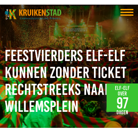
Feestvierders Elf-elf
kunnen zonder ticket
rechtstreeks naar
Elf-elf
over
97
Willemsplein
dagen