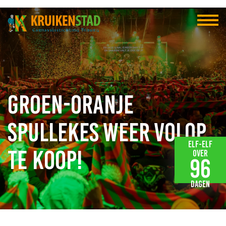
Groen-oranje
spullekes weer volop
Elf-elf
te koop!
over
96
dagen