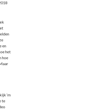
-2018
oek
et
relden
ze
e en
hoe het
n hoe
 Maar
kijk ‘m
 te
deo