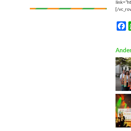
link=”
[/vc_ro
F
Ander