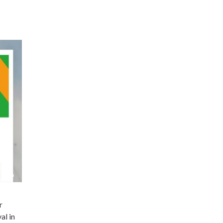
r
al in