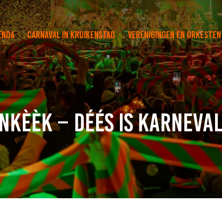
enda
Carnaval in Kruikenstad
Verenigingen en orkesten
Inkèèk – Déés is Karneval