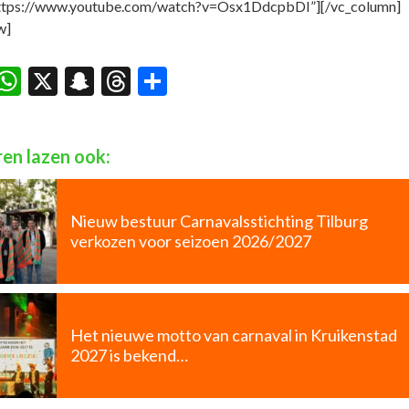
https://www.youtube.com/watch?v=Osx1DdcpbDI”][/vc_column]
w]
acebook
WhatsApp
X
Snapchat
Threads
Delen
en lazen ook:
Nieuw bestuur Carnavalsstichting Tilburg
verkozen voor seizoen 2026/2027
Het nieuwe motto van carnaval in Kruikenstad
2027 is bekend…