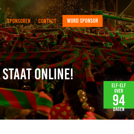
word sponsor
Sponsoren
Contact
 staat online!
Elf-elf
over
94
dagen