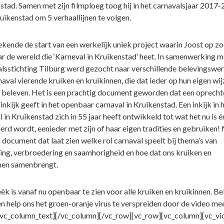
stad. Samen met zijn filmploeg toog hij in het carnavalsjaar 2017
uikenstad om 5 verhaallijnen te volgen.
ekende de start van een werkelijk uniek project waarin Joost op z
ar de wereld die ‘Karneval in Kruikenstad’ heet. In samenwerking m
lsstichting Tilburg werd gezocht naar verschillende belevingswe
aval vierende kruiken en kruikinnen, die dat ieder op hun eigen wij
 beleven. Het is een prachtig document geworden dat een oprecht
 inkijk geeft in het openbaar carnaval in Kruikenstad. Een inkijk in 
 in Kruikenstad zich in 55 jaar heeft ontwikkeld tot wat het nu is é
ierd wordt, eenieder met zijn of haar eigen tradities en gebruiken!
 document dat laat zien welke rol carnaval speelt bij thema’s van
ing, verbroedering en saamhorigheid en hoe dat ons kruiken en
nen samenbrengt.
èk is vanaf nu openbaar te zien voor alle kruiken en kruikinnen. Be
n help ons het groen-oranje virus te verspreiden door de video mee
/vc_column_text][/vc_column][/vc_row][vc_row][vc_column][vc_vi