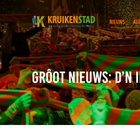
Nieuws
Ag
Grôot nieuws: D’n 