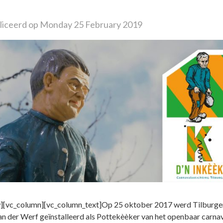
iceerd op Monday 25 February 2019
][vc_column][vc_column_text]Op 25 oktober 2017 werd Tilburge
an der Werf geïnstalleerd als Pottekèèker van het openbaar carnav