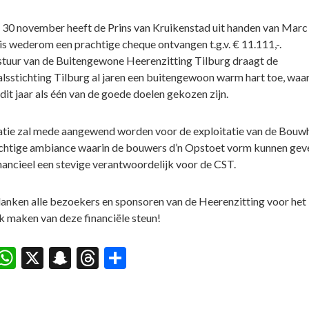
30 november heeft de Prins van Kruikenstad uit handen van Marc
 wederom een prachtige cheque ontvangen t.g.v. € 11.111,-.
tuur van de Buitengewone Heerenzitting Tilburg draagt de
lsstichting Tilburg al jaren een buitengewoon warm hart toe, waa
dit jaar als één van de goede doelen gekozen zijn.
tie zal mede aangewend worden voor de exploitatie van de Bouwh
chtige ambiance waarin de bouwers d’n Opstoet vorm kunnen gev
nancieel een stevige verantwoordelijk voor de CST.
anken alle bezoekers en sponsoren van de Heerenzitting voor het
k maken van deze financiële steun!
acebook
WhatsApp
X
Snapchat
Threads
Delen