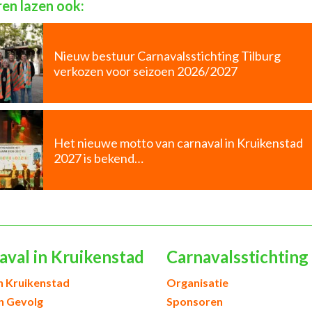
en lazen ook:
Nieuw bestuur Carnavalsstichting Tilburg
verkozen voor seizoen 2026/2027
Het nieuwe motto van carnaval in Kruikenstad
2027 is bekend…
aval in Kruikenstad
Carnavalsstichting
h Kruikenstad
Organisatie
en Gevolg
Sponsoren