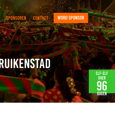
word sponsor
Sponsoren
Contact
Kruikenstad
Elf-elf
over
96
dagen