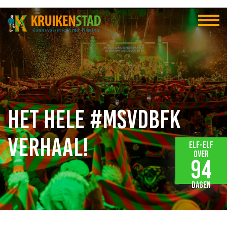
Het hele #MSVDBFK
verhaal!
Elf-elf
over
94
dagen