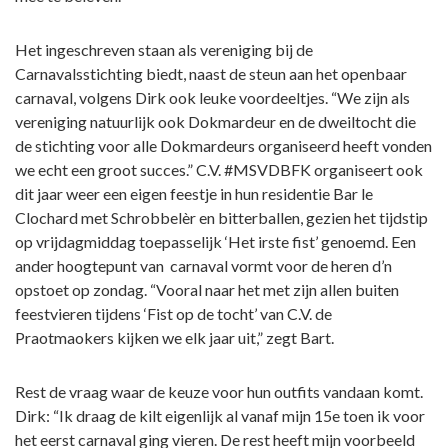
Het ingeschreven staan als vereniging bij de
Carnavalsstichting biedt, naast de steun aan het openbaar
carnaval, volgens Dirk ook leuke voordeeltjes. “We zijn als
vereniging natuurlijk ook Dokmardeur en de dweiltocht die
de stichting voor alle Dokmardeurs organiseerd heeft vonden
we echt een groot succes.” C.V. #MSVDBFK organiseert ook
dit jaar weer een eigen feestje in hun residentie Bar le
Clochard met Schrobbelèr en bitterballen, gezien het tijdstip
op vrijdagmiddag toepasselijk ‘Het irste fist’ genoemd. Een
ander hoogtepunt van carnaval vormt voor de heren d’n
opstoet op zondag. “Vooral naar het met zijn allen buiten
feestvieren tijdens ‘Fist op de tocht’ van C.V. de
Praotmaokers kijken we elk jaar uit,” zegt Bart.
Rest de vraag waar de keuze voor hun outfits vandaan komt.
Dirk: “Ik draag de kilt eigenlijk al vanaf mijn 15e toen ik voor
het eerst carnaval ging vieren. De rest heeft mijn voorbeeld