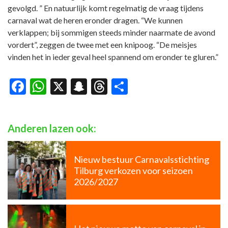
gevolgd. ” En natuurlijk komt regelmatig de vraag tijdens
carnaval wat de heren eronder dragen. “We kunnen
verklappen; bij sommigen steeds minder naarmate de avond
vordert”, zeggen de twee met een knipoog. “De meisjes
vinden het in ieder geval heel spannend om eronder te gluren.”
Facebook
WhatsApp
X
Snapchat
Threads
Delen
Anderen lazen ook:
Nieuw bestuur Carnavalsstichting
Tilburg verkozen voor seizoen
2026/2027