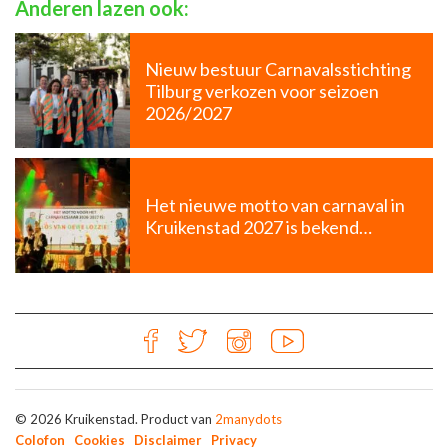
Anderen lazen ook:
Nieuw bestuur Carnavalsstichting
Tilburg verkozen voor seizoen
2026/2027
Het nieuwe motto van carnaval in
Kruikenstad 2027 is bekend…
© 2026 Kruikenstad. Product van
2manydots
Colofon
Cookies
Disclaimer
Privacy