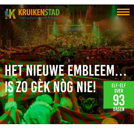
Het nieuwe embleem…
is zo gèk nòg nie!
Elf-elf
over
93
dagen