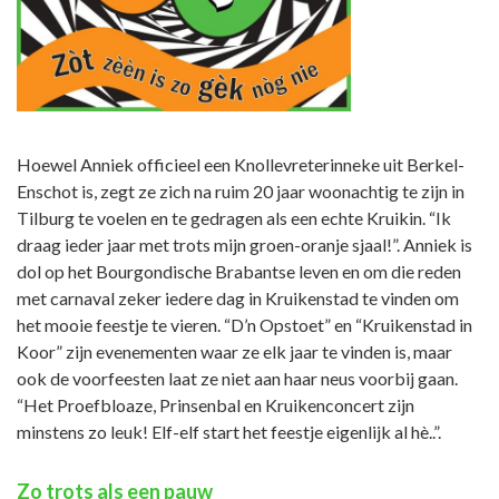
Hoewel Anniek officieel een Knollevreterinneke uit Berkel-
Enschot is, zegt ze zich na ruim 20 jaar woonachtig te zijn in
Tilburg te voelen en te gedragen als een echte Kruikin. “Ik
draag ieder jaar met trots mijn groen-oranje sjaal!”. Anniek is
dol op het Bourgondische Brabantse leven en om die reden
met carnaval zeker iedere dag in Kruikenstad te vinden om
het mooie feestje te vieren. “D’n Opstoet” en “Kruikenstad in
Koor” zijn evenementen waar ze elk jaar te vinden is, maar
ook de voorfeesten laat ze niet aan haar neus voorbij gaan.
“Het Proefbloaze, Prinsenbal en Kruikenconcert zijn
minstens zo leuk! Elf-elf start het feestje eigenlijk al hè..”.
Zo trots als een pauw