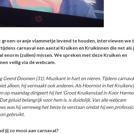
 groen-oranje vlammetje levend te houden, interviewen we t
tijdens carnaval een aantal Kruiken en Kruikinnen die net als j
al enorm (zullen) missen. We spreken met deze Kruiken en
nen veilig via de webcam.
 Geerd Doomen (31). Muzikant in hart en nieren. Tijdens carnaval
 niet alleen, hij vermaakt ook anderen. Als Hoornist in het Kruiken
en op maandag dirigeert hij het ‘Groot Kruikenstad in Koor Harmo
 Dat geluid belangrijk voor hem is, is duidelijk. Van alle webcam
ews was hij verreweg het beste te verstaan omdat hij een professio
on gebruikt.
d jij zo mooi aan carnaval?