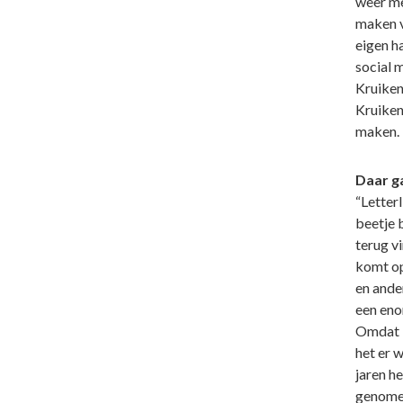
weer me
maken v
eigen h
social 
Kruiken
Kruiken
maken. 
Daar ga
“Letterl
beetje 
terug v
komt op
en ande
een eno
Omdat i
het er w
jaren h
genomen