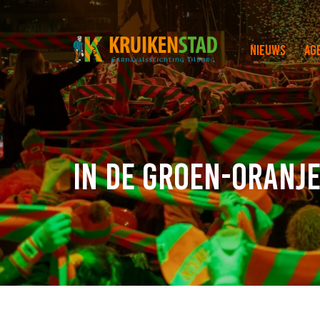
Nieuws
Ag
In de groen-oranje