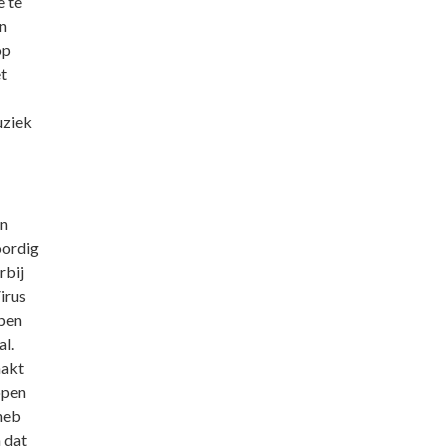
e te
n
op
t
uziek
en
oordig
rbij
irus
 ben
l.
hakt
open
heb
 dat