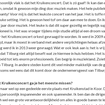
oonlijk vlak is dat het Kruikenconcert. Dat is zó gaaf! Ik kan dan 
n, omdat ik gewoon mijn ding doe: muziek maken. Het hele publie
 panty! Voor mij is dat het leukste concert van het jaar. Het is toffe
leuke setting. Het is gewoon heel tof om daar aan mee te doen. En i
 jaar door muziek. Het leuke is dat dit super gezellig en tegelijk su
oneel is. Het was vroeger tijdens mijn studie altijd al een droom va
 het Kruikenconcert orkest gevraagd te worden. Ik werd in 2009 a
d, maar ik moest in verband met andere verplichtingen helaas afz
 werd ik in 2013 weer gevraagd. Wat er ook leuk aan is: het is vrij
dat Tilburg niet altijd beseft wat ze hiermee in huis hebben. Het is
oeid tot iets enorm professioneels. Een begrip in muziekland. Zoie
in Tilburg. In andere steden komt dit veel minder makkelijk van de 
 soms wel eens dat dit komt door de ondernemersgeest van Tilburg
t Kruikenconcert ga je het meeste missen?
 maar wel op een gedeelde eerste plaats met Kruikenstad in Koor. D
j persoonlijk inspannender en ook spannender. Ik ben dan de dirige
h wel een grote verantwoordelijkheid om alles in goede banen te le