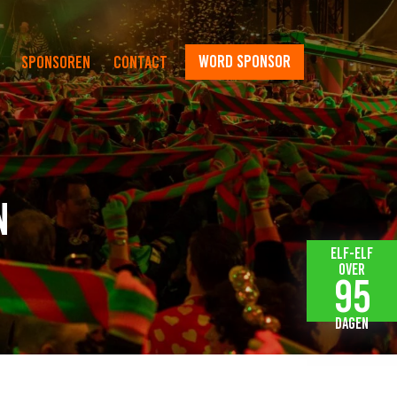
word sponsor
Sponsoren
Contact
n
Elf-elf
over
95
dagen