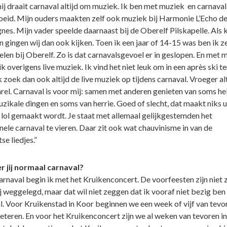
ij draait carnaval altijd om muziek. Ik ben met muziek en carnaval
eid. Mijn ouders maakten zelf ook muziek bij Harmonie L’Echo d
es. Mijn vader speelde daarnaast bij de Oberelf Pilskapelle. Als k
n gingen wij dan ook kijken. Toen ik een jaar of 14-15 was ben ik z
elen bij Oberelf. Zo is dat carnavalsgevoel er in geslopen. En met 
k overigens live muziek. Ik vind het niet leuk om in een après ski te
k zoek dan ook altijd de live muziek op tijdens carnaval. Vroeger alt
rel. Carnaval is voor mij: samen met anderen genieten van soms he
zikale dingen en soms van herrie. Goed of slecht, dat maakt niks ui
 lol gemaakt wordt. Je staat met allemaal gelijkgestemden het
nele carnaval te vieren. Daar zit ook wat chauvinisme in van de
e liedjes.”
r jij normaal carnaval?
arnaval begin ik met het Kruikenconcert. De voorfeesten zijn niet 
j weggelegd, maar dat wil niet zeggen dat ik vooraf niet bezig ben
l. Voor Kruikenstad in Koor beginnen we een week of vijf van tevo
eteren. En voor het Kruikenconcert zijn we al weken van tevoren in