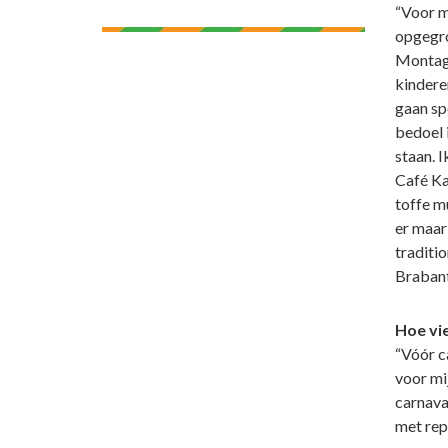
“Voor m
opgegro
Montagn
kindere
gaan sp
bedoel i
staan. I
Café Ka
toffe mu
er maar
traditio
Brabants
Hoe vie
“Vóór c
voor mi
carnava
met rep