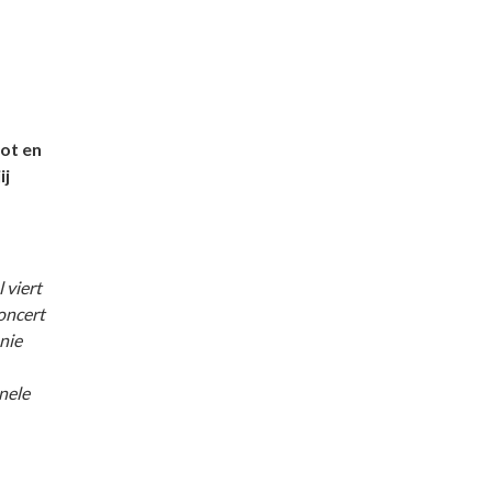
ot en
ij
 viert
concert
nie
nele