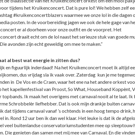
t de blaassectie van het Kruikenconcert orkest om een mooi pakj
oor tijdens het Kruikenconcert. Dat is pure lol! We hebben zelf ee
ashtag #kruikenconcertblazers waarmee we onze lol in die dagen 
media posten. In de voorbereiding jagen we ook de hele gage van he
concert er al doorheen voor onze outfit en de voorpret. Het
concert draait echt om de lol naast het serieuze stuk van goede m
Die avonden zijn echt geweldig om mee te maken.”
at al best wat energie in zitten dus?
ijk en figuurlijk inderdaad! Na het Kruikenconcert moet ik altijd e
bijkomen, dus vrijdag sla ik vaak over. Zaterdag kun je me tegenw
inden in De Vos en de Craen, waar het ene na het andere orkest voo
 het kapellenfestival van Proost, So What, Houseband Koppènt, V
r topbands. Ik maak het overigens met carnaval nooit al te laat. Ik
rme Schrobbelèr liefhebber. Dat is ook mijn drankje buiten carnava
k dat tijdens carnaval vanaf ’s ochtends in een hoog tempo drink, 
el in. Rond 12 uur ben ik dan wel klaar. Het leuke is dat ik de afgel
eel veel buitenlandse conservatoriumstudenten mee op sleeptouw 
. Die genieten dan samen met mij mee van Carnaval. En die vinden