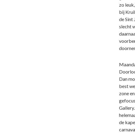
zo leuk
bij Krui
de Sint
slecht 
daarnaa
voorber
doornem
Maandag
Doorloo
Dan moe
best we
zone en 
gefocus
Gallery.
helemaa
de kape
carnaval