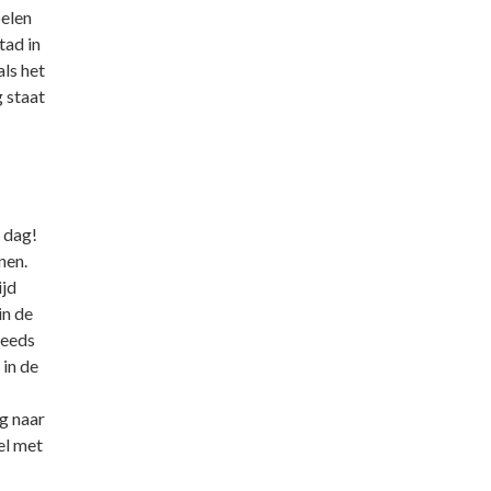
pelen
tad in
ls het
 staat
 dag!
nen.
ijd
in de
teeds
 in de
g naar
el met