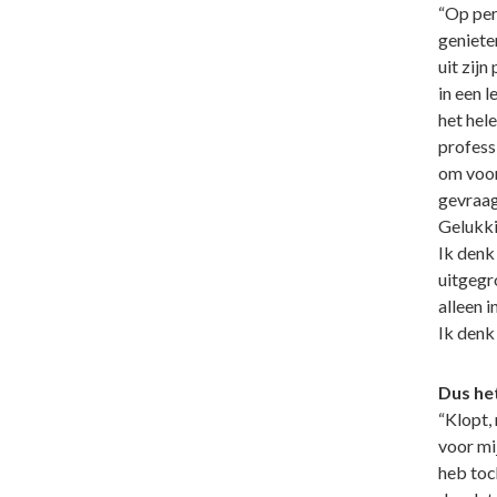
“Op pers
geniete
uit zijn
in een 
het hele
professi
om voor
gevraag
Gelukkig
Ik denk 
uitgegr
alleen 
Ik denk
Dus he
“Klopt,
voor mi
heb toc