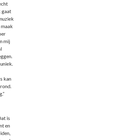
echt
k gaat
 muziek
k maak
per
n mij
l
eggen.
 uniek.
ts kan
grond.
.”
at is
nt en
iden,