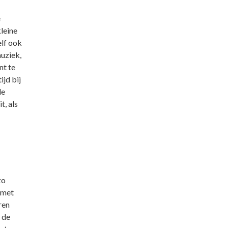
e
leine
elf ook
muziek,
nt te
ijd bij
le
t, als
zo
 met
ren
 de