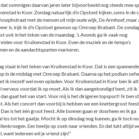
, dat sommigen daarvan jaren later bijvoorbeeld nog steeds mee s
kenstad in Koor. Zondag natuurlijk d’n Opstoet kijken, soms in de s
 Josephstraat met de mensen uit mijn oude wijk, De Armhoef, maar a
weer is, kijk ik d’n Opstoet gewoon op Omroep Brabant. De zondag
st ook in het teken van de maandag. ’s Avonds ga ik vaak nog
eiden voor Kruikenstad in Koor. Even de muziek en de tempo’s
en en de aandachtspunten markeren.
 staat in het teken van Kruikenstad in Koor. Dat is een spannende
p in de middag met Omroep Brabant. Daarna op het podium oefe
t ik mezelf wel even opladen. Voor Kruikenstad in Koor ben ik alt
l nerveus voordat ik op moet. Als ik dan aangekondigd bent, zit ik 
dan gaat het van start. Voor mij is het dirigeren topsport! Ik ben s
t. Als het concert dan voorbij is hebben we een knettergroot feest
 Dan is het één groot feest. Alle bonnen gaan er doorheen en ik ga
l los tot het gaatje. Mocht ik op dinsdag nog kunnen, ga ik toch no
llenkroegen. Een beetje op zoek naar vrienden. En dat lukt altijd w
, want iedereen wil je vriend zijn!“