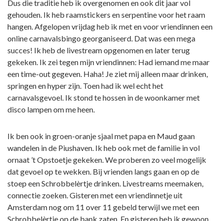
Dus die traditie heb ik overgenomen en ook dit jaar vol
gehouden. Ik heb raamstickers en serpentine voor het raam
hangen. Afgelopen vrijdag heb ik met en voor vriendinnen een
online carnavalsbingo georganiseerd. Dat was een mega
succes! Ik heb de livestream opgenomen en later terug
gekeken. Ik zei tegen mijn vriendinnen: Had iemand me maar
een time-out gegeven. Haha! Je ziet mij alleen maar drinken,
springen en hyper zijn. Toen had ik wel echt het
carnavalsgevoel. Ik stond te hossen in de woonkamer met
disco lampen om me heen.
Ik ben ook in groen-oranje sjaal met papa en Maud gaan
wandelen in de Piushaven. Ik heb ook met de familie in vol
ornaat ’t Opstoetje gekeken. We proberen zo veel mogelijk
dat gevoel op te wekken. Bij vrienden langs gaan en op de
stoep een Schrobbelèrtje drinken. Livestreams meemaken,
connectie zoeken. Gisteren met een vriendinnetje uit
Amsterdam nog om 11 over 11 gebeld terwijl we met een
Schrobbelèrtje op de bank zaten. En gisteren heb ik gewoon