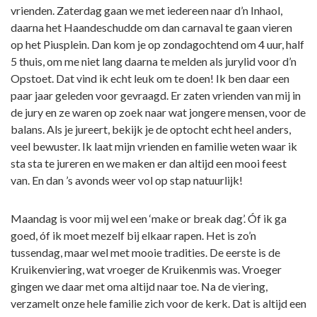
vrienden. Zaterdag gaan we met iedereen naar d’n Inhaol,
daarna het Haandeschudde om dan carnaval te gaan vieren
op het Piusplein. Dan kom je op zondagochtend om 4 uur, half
5 thuis, om me niet lang daarna te melden als jurylid voor d’n
Opstoet. Dat vind ik echt leuk om te doen! Ik ben daar een
paar jaar geleden voor gevraagd. Er zaten vrienden van mij in
de jury en ze waren op zoek naar wat jongere mensen, voor de
balans. Als je jureert, bekijk je de optocht echt heel anders,
veel bewuster. Ik laat mijn vrienden en familie weten waar ik
sta sta te jureren en we maken er dan altijd een mooi feest
van. En dan ’s avonds weer vol op stap natuurlijk!
Maandag is voor mij wel een ‘make or break dag’. Óf ik ga
goed, óf ik moet mezelf bij elkaar rapen. Het is zo’n
tussendag, maar wel met mooie tradities. De eerste is de
Kruikenviering, wat vroeger de Kruikenmis was. Vroeger
gingen we daar met oma altijd naar toe. Na de viering,
verzamelt onze hele familie zich voor de kerk. Dat is altijd een