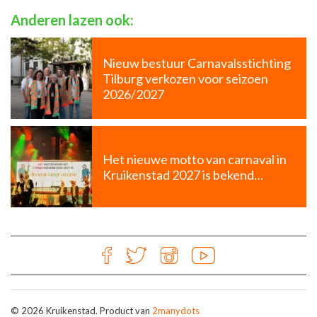
Anderen lazen ook:
Nieuw bestuur Carnavalsstichting
Tilburg verkozen voor seizoen
2026/2027
Het nieuwe motto van carnaval in
Kruikenstad 2027 is bekend…
© 2026 Kruikenstad. Product van
2manydots