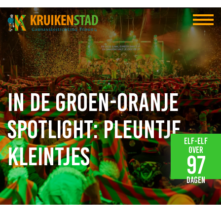
In de groen-oranje
spotlight: Pleuntje
Elf-elf
Kleintjes
over
97
dagen