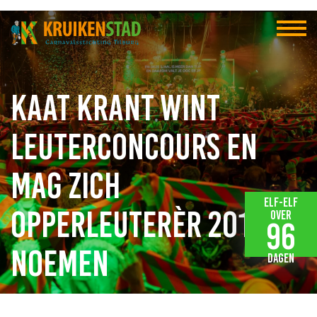
Kaat Krant wint
Leuterconcours en
mag zich
Elf-elf
Opperleuterèr 2018
over
96
noemen
dagen