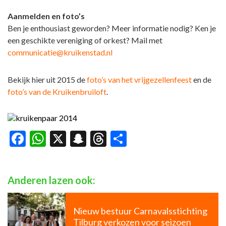
Aanmelden en foto’s
Ben je enthousiast geworden? Meer informatie nodig? Ken je
een geschikte vereniging of orkest? Mail met
communicatie@kruikenstad.nl
Bekijk hier uit 2015 de
foto’s van het vrijgezellenfeest
en de
foto’s van de Kruikenbruiloft
.
Facebook
WhatsApp
X
Snapchat
Threads
Delen
Anderen lazen ook:
Nieuw bestuur Carnavalsstichting
Tilburg verkozen voor seizoen