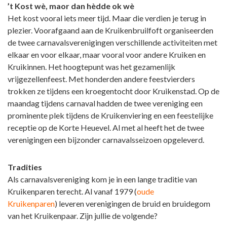
’t Kost wè, maor dan hèdde ok wè
Het kost vooral iets meer tijd. Maar die verdien je terug in
plezier. Voorafgaand aan de Kruikenbruilfoft organiseerden
de twee carnavalsverenigingen verschillende activiteiten met
elkaar en voor elkaar, maar vooral voor andere
Kruiken
en
Kruikinnen. Het hoogtepunt was het gezamenlijk
vrijgezellenfeest. Met honderden andere feestvierders
trokken ze tijdens een kroegentocht door Kruikenstad. Op de
maandag tijdens carnaval hadden de twee vereniging een
prominente plek tijdens de Kruikenviering en een feestelijke
receptie op de Korte Heuevel. Al met al heeft het de twee
verenigingen een bijzonder carnavalsseizoen opgeleverd.
Tradities
Als carnavalsvereniging kom je in een lange traditie van
Kruikenparen terecht. Al vanaf 1979 (
oude
Kruikenparen
) leveren verenigingen de bruid en bruidegom
van het
Kruikenpaar
. Zijn jullie de volgende?