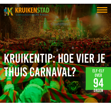
Kruikentip: hoe vier je
thuis carnaval?
Elf-elf
over
94
dagen