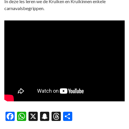
In deze les leren we de Kruiken en Kruikinnen enkele
carnavalsbegrippen.
Facebook
WhatsApp
X
Snapchat
Threads
Delen