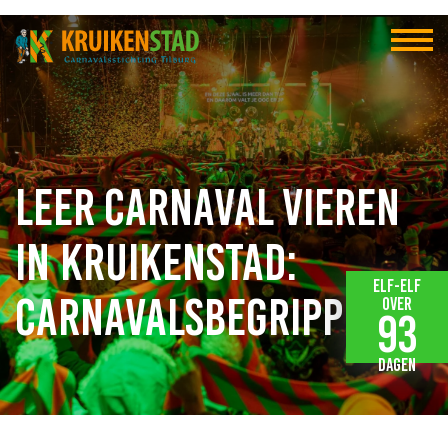
Leer carnaval vieren
in Kruikenstad:
Elf-elf
carnavalsbegrippen!
over
93
dagen